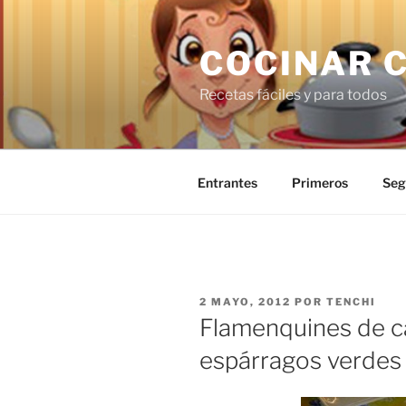
Saltar
al
COCINAR 
contenido
Recetas fáciles y para todos
Entrantes
Primeros
Seg
PUBLICADO
2 MAYO, 2012
POR
TENCHI
EL
Flamenquines de c
espárragos verdes