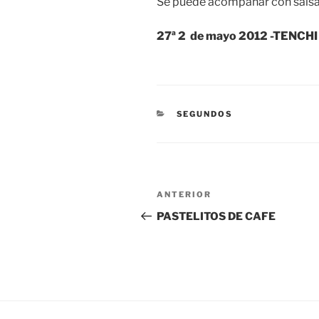
Se puede acompañar con salsa
27ª 2 de mayo 2012 -TENCHI
CATEGORÍAS
SEGUNDOS
Navegación
Entrada
ANTERIOR
de
anterior:
PASTELITOS DE CAFE
entradas