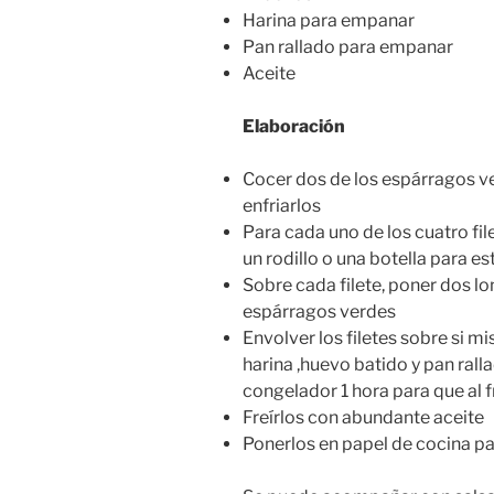
Harina para empanar
Pan rallado para empanar
Aceite
Elaboración
Cocer dos de los espárragos ver
enfriarlos
Para cada uno de los cuatro file
un rodillo o una botella para es
Sobre cada filete, poner dos l
espárragos verdes
Envolver los filetes sobre si m
harina ,huevo batido y pan rallad
congelador 1 hora para que al f
Freírlos con abundante aceite
Ponerlos en papel de cocina par