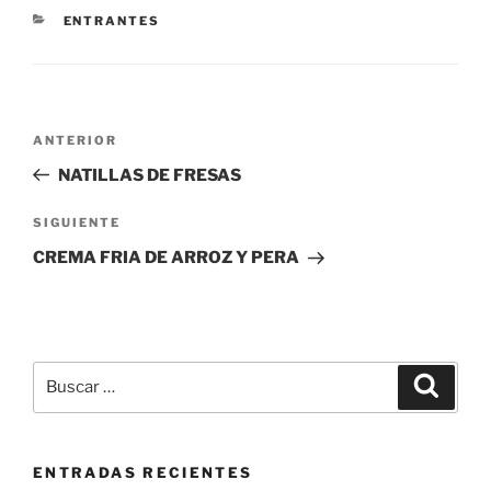
CATEGORÍAS
ENTRANTES
Navegación
Entrada
ANTERIOR
de
anterior:
NATILLAS DE FRESAS
entradas
Siguiente
SIGUIENTE
entrada
CREMA FRIA DE ARROZ Y PERA
Buscar
Buscar
por:
ENTRADAS RECIENTES