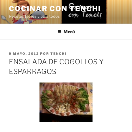
Saltar
COCINAR CON TENCHI
al
Recetas fáciles y para todos
contenido
Menú
PUBLICADO
9 MAYO, 2012
POR
TENCHI
EL
ENSALADA DE COGOLLOS Y
ESPARRAGOS