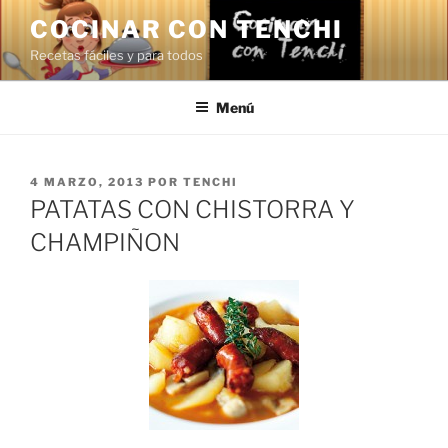
Saltar
COCINAR CON TENCHI
al
Recetas fáciles y para todos
contenido
Menú
PUBLICADO
4 MARZO, 2013
POR
TENCHI
EL
PATATAS CON CHISTORRA Y
CHAMPIÑON