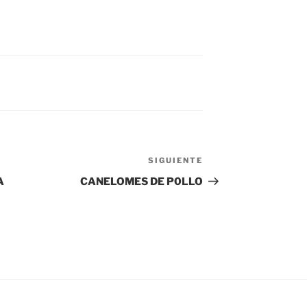
SIGUIENTE
Siguiente
entrada
A
CANELOMES DE P0LLO