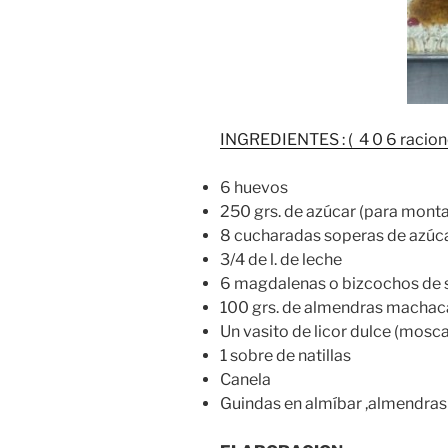
INGREDIENTES : ( 4 0 6 racion
6 huevos
250 grs. de azúcar (para montar
8 cucharadas soperas de azúcar
3/4 de l. de leche
6 magdalenas o bizcochos de s
100 grs. de almendras macha
Un vasito de licor dulce (mosca
1 sobre de natillas
Canela
Guindas en almíbar ,almendras