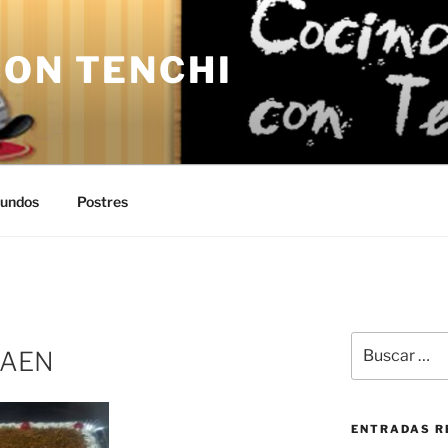
CON TENCHI
undos
Postres
Buscar
JAEN
por:
ENTRADAS R