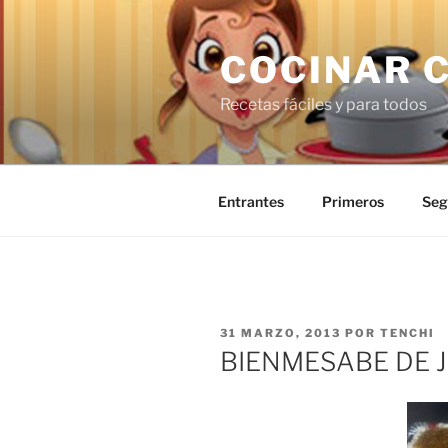
Saltar
al
COCINAR 
contenido
Recetas fáciles y para todos
Entrantes
Primeros
Seg
PUBLICADO
31 MARZO, 2013
POR
TENCHI
EL
BIENMESABE DE 