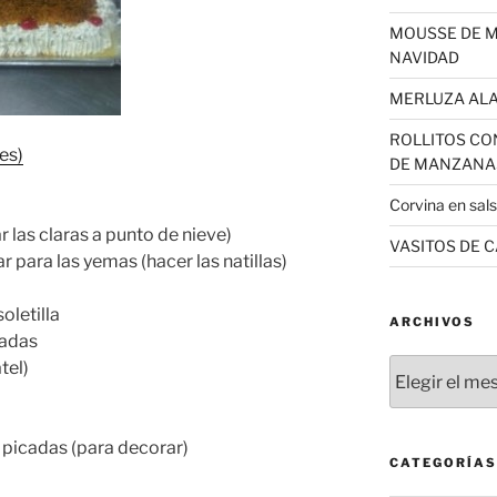
MOUSSE DE 
NAVIDAD
MERLUZA AL
ROLLITOS CO
es)
DE MANZANA
Corvina en sal
 las claras a punto de nieve)
VASITOS DE 
 para las yemas (hacer las natillas)
oletilla
ARCHIVOS
cadas
Archivos
tel)
 picadas (para decorar)
CATEGORÍAS