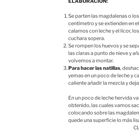
ELABORACION:
Se parten las magdalenas o los
centímetro y se extienden en el
calamos con leche y el licor, 
cuchara sopera.
Se rompen los huevos y se sepa
las claras a punto de nieve y 
volvemos a montar.
Para hacer las natillas
, deshac
yemas en un poco de leche y ca
caliente añadir la mezcla y dej
En un poco de leche hervida 
obtenido, las cuales vamos sa
colocando sobre las magdalen
quede una superfi
CLASE 21 1ª SE