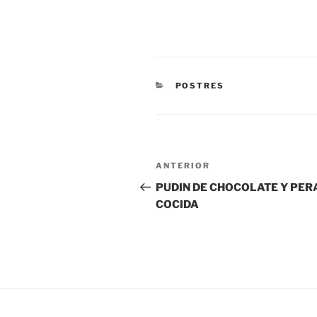
CATEGORÍAS
POSTRES
Navegación
Entrada
ANTERIOR
de
anterior:
PUDIN DE CHOCOLATE Y PER
COCIDA
entradas