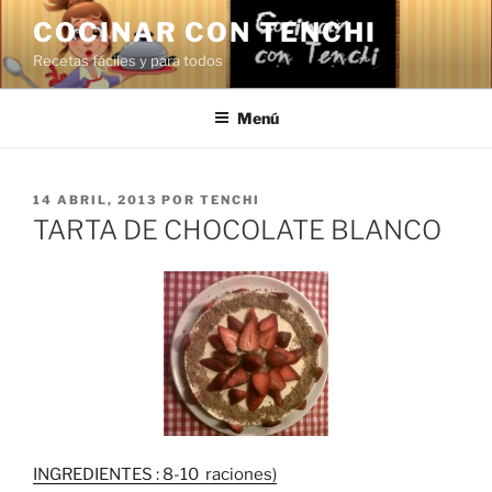
Saltar
COCINAR CON TENCHI
al
Recetas fáciles y para todos
contenido
Menú
PUBLICADO
14 ABRIL, 2013
POR
TENCHI
EL
TARTA DE CHOCOLATE BLANCO
INGREDIENTES : 8-10 raciones)