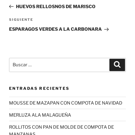
de
anterior:
HUEVOS RELLOSNOS DE MARISCO
entradas
Siguiente
SIGUIENTE
entrada
ESPARAGOS VERDES A LA CARBONARA
Buscar
Buscar
por:
ENTRADAS RECIENTES
MOUSSE DE MAZAPAN CON COMPOTA DE NAVIDAD
MERLUZA ALA MALAGUEÑA
ROLLITOS CON PAN DE MOLDE DE COMPOTA DE
MANZANAS