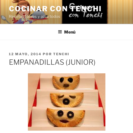
Saltar
COCINAR CON TENCHI
al
Recetas fáciles y para todos
contenido
Menú
PUBLICADO
12 MAYO, 2014
POR
TENCHI
EL
EMPANADILLAS (JUNIOR)