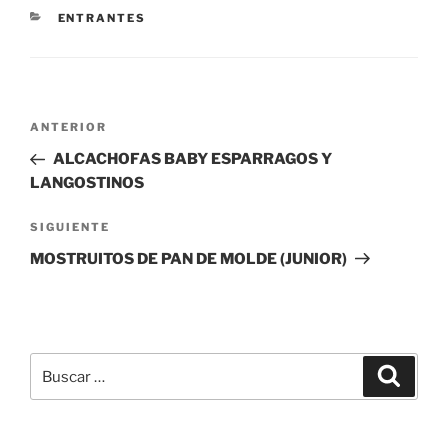
CATEGORÍAS
ENTRANTES
Navegación
Entrada
ANTERIOR
de
anterior:
ALCACHOFAS BABY ESPARRAGOS Y
entradas
LANGOSTINOS
Siguiente
SIGUIENTE
entrada
MOSTRUITOS DE PAN DE MOLDE (JUNIOR)
Buscar
Buscar
por: