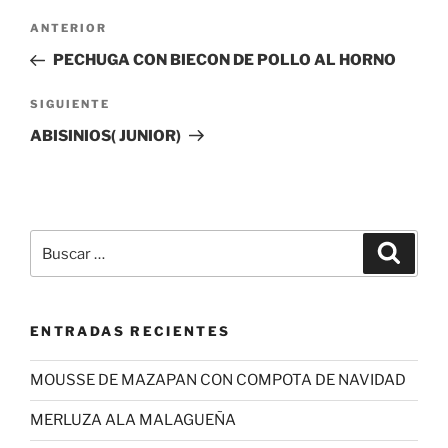
Navegación
Entrada
ANTERIOR
de
anterior:
PECHUGA CON BIECON DE POLLO AL HORNO
entradas
Siguiente
SIGUIENTE
entrada
ABISINIOS( JUNIOR)
Buscar
Buscar
por:
ENTRADAS RECIENTES
MOUSSE DE MAZAPAN CON COMPOTA DE NAVIDAD
MERLUZA ALA MALAGUEÑA