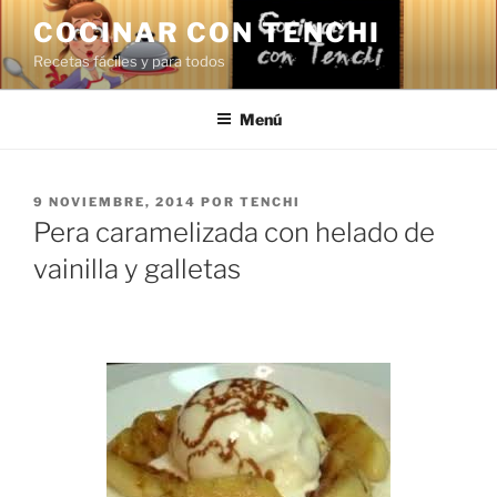
Saltar
COCINAR CON TENCHI
al
Recetas fáciles y para todos
contenido
Menú
PUBLICADO
9 NOVIEMBRE, 2014
POR
TENCHI
EL
Pera caramelizada con helado de
vainilla y galletas