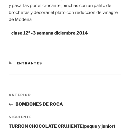
y pasarlas por el crocante ,pinchas con un palito de
brochetas y decorar el plato con reducción de vinagre
de Módena
clase 12ª -3 semana diciembre 2014
CATEGORÍAS
ENTRANTES
Navegación
Entrada
ANTERIOR
de
anterior:
BOMBONES DE ROCA
entradas
Siguiente
SIGUIENTE
entrada
TURRON CHOCOLATE CRUJIENTE(peque y junior)