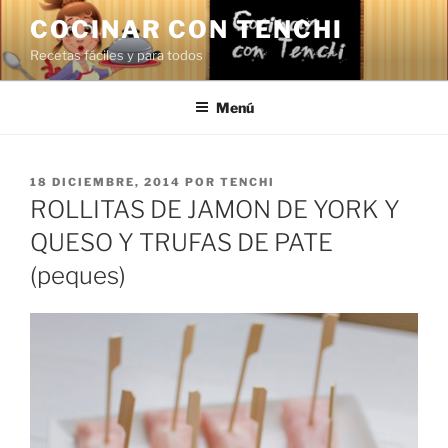
Saltar
COCINAR CON TENCHI
al
Recetas fáciles y para todos
contenido
Menú
PUBLICADO
18 DICIEMBRE, 2014
POR
TENCHI
EL
ROLLITAS DE JAMON DE YORK Y
QUESO Y TRUFAS DE PATE
(peques)