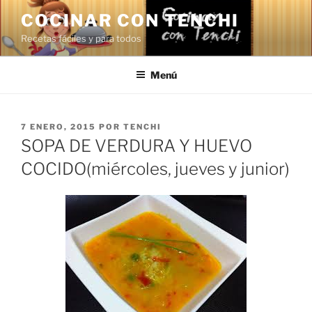
Saltar
COCINAR CON TENCHI
al
Recetas fáciles y para todos
contenido
Menú
PUBLICADO
7 ENERO, 2015
POR
TENCHI
EL
SOPA DE VERDURA Y HUEVO
COCIDO(miércoles, jueves y junior)