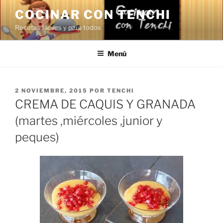
Saltar
COCINAR CON TENCHI
al
Recetas fáciles y para todos
contenido
Menú
PUBLICADO
2 NOVIEMBRE, 2015
POR
TENCHI
EL
CREMA DE CAQUIS Y GRANADA
(martes ,miércoles ,junior y
peques)