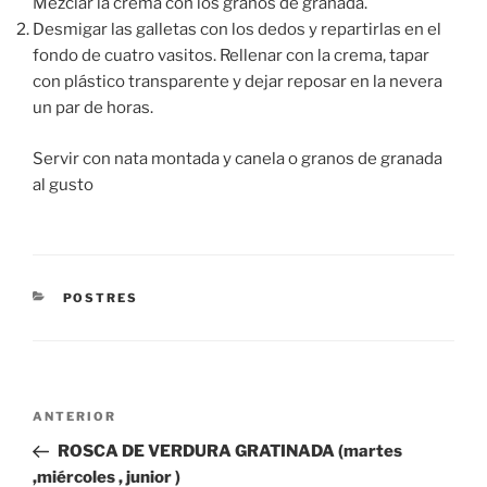
Mezclar la crema con los granos de granada.
Desmigar las galletas con los dedos y repartirlas en el
fondo de cuatro vasitos. Rellenar con la crema, tapar
con plástico transparente y dejar reposar en la nevera
un par de horas.
Servir con nata montada y canela o granos de granada
al gusto
CATEGORÍAS
POSTRES
Navegación
Entrada
ANTERIOR
de
anterior:
ROSCA DE VERDURA GRATINADA (martes
entradas
,miércoles , junior )