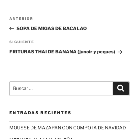
Navegación
Entrada
ANTERIOR
de
anterior:
SOPA DE MIGAS DE BACALAO
entradas
Siguiente
SIGUIENTE
entrada
FRITURAS THAI DE BANANA (junoir y peques)
Buscar
Buscar
por:
ENTRADAS RECIENTES
MOUSSE DE MAZAPAN CON COMPOTA DE NAVIDAD