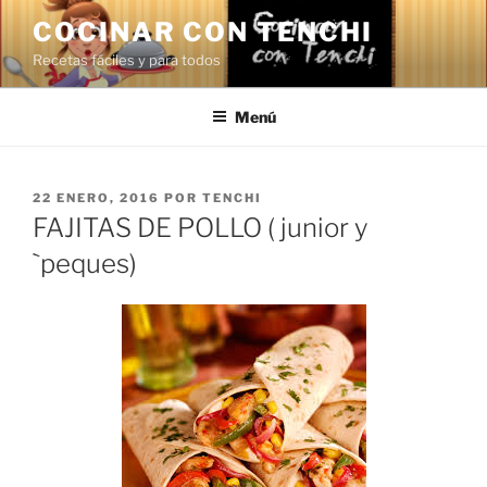
Saltar
COCINAR CON TENCHI
al
Recetas fáciles y para todos
contenido
Menú
PUBLICADO
22 ENERO, 2016
POR
TENCHI
EL
FAJITAS DE POLLO ( junior y
`peques)