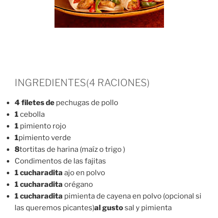
INGREDIENTES(4 RACIONES)
4 filetes de
pechugas de pollo
1
cebolla
1
pimiento rojo
1
pimiento verde
8
tortitas de harina (maíz o trigo )
Condimentos de las fajitas
1 cucharadita
ajo en polvo
1 cucharadita
orégano
1 cucharadita
pimienta de cayena en polvo (opcional si
las queremos picantes)
al gusto
sal y pimienta