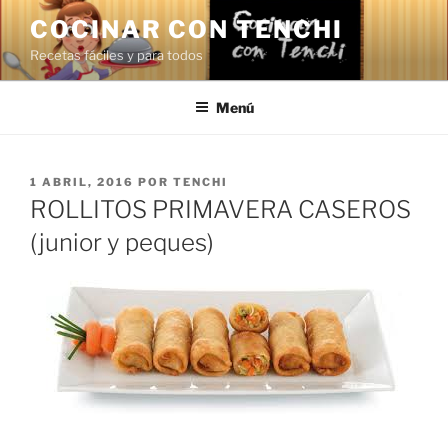
Saltar
COCINAR CON TENCHI
al
Recetas fáciles y para todos
contenido
Menú
PUBLICADO
1 ABRIL, 2016
POR
TENCHI
EL
ROLLITOS PRIMAVERA CASEROS
(junior y peques)