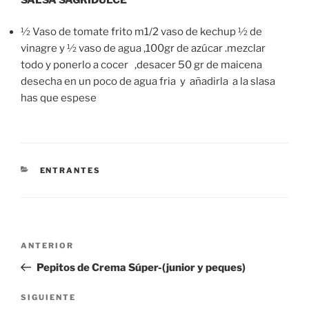
½ Vaso de tomate frito m1/2 vaso de kechup ½ de
vinagre y ½ vaso de agua ,100gr de azúcar .mezclar
todo y ponerlo a cocer ,desacer 50 gr de maicena
desecha en un poco de agua fria y añadirla a la slasa
has que espese
CATEGORÍAS
ENTRANTES
Navegación
Entrada
ANTERIOR
de
anterior:
Pepitos de Crema Súper-(junior y peques)
entradas
Siguiente
SIGUIENTE