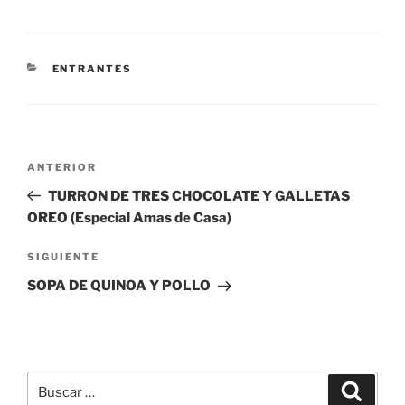
CATEGORÍAS
ENTRANTES
Navegación
Entrada
ANTERIOR
de
anterior:
TURRON DE TRES CHOCOLATE Y GALLETAS
entradas
OREO (Especial Amas de Casa)
Siguiente
SIGUIENTE
entrada
SOPA DE QUINOA Y POLLO
Buscar
Buscar
por: