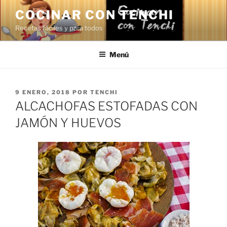
Saltar
COCINAR CON TENCHI
al
Recetas fáciles y para todos
contenido
Menú
PUBLICADO
9 ENERO, 2018
POR
TENCHI
EL
ALCACHOFAS ESTOFADAS CON
JAMÓN Y HUEVOS