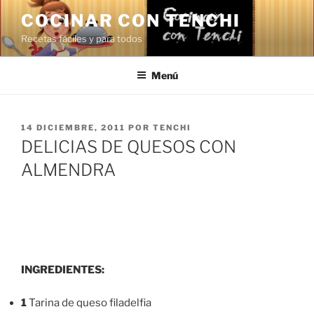
Saltar
COCINAR CON TENCHI
al
Recetas fáciles y para todos
contenido
Menú
PUBLICADO
14 DICIEMBRE, 2011
POR
TENCHI
EL
DELICIAS DE QUESOS CON
ALMENDRA
INGREDIENTES:
1
Tarina de queso filadelfia