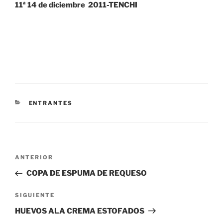
11ª 14 de diciembre 2011-TENCHI
CATEGORÍAS
ENTRANTES
Navegación
Entrada
ANTERIOR
de
anterior:
COPA DE ESPUMA DE REQUESO
entradas
Siguiente
SIGUIENTE
entrada
HUEVOS ALA CREMA ESTOFADOS