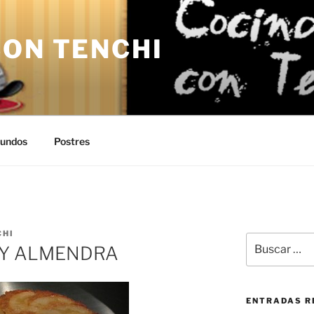
CON TENCHI
undos
Postres
CHI
Buscar
 Y ALMENDRA
por:
ENTRADAS R