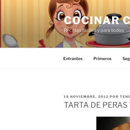
Saltar
al
COCINAR 
contenido
Recetas fáciles y para todos
Entrantes
Primeros
Seg
PUBLICADO
19 NOVIEMBRE, 2012
POR
TEN
EL
TARTA DE PERAS