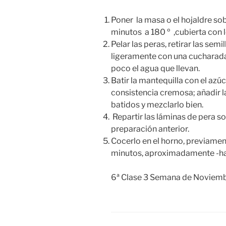
Poner la masa o el hojaldre so
minutos a 180 º ,cubierta con
Pelar las peras, retirar las semi
ligeramente con una cucharada
poco el agua que llevan.
Batir la mantequilla con el az
consistencia cremosa; añadir l
batidos y mezclarlo bien.
Repartir las láminas de pera sob
preparación anterior.
Cocerlo en el horno, previame
minutos, aproximadamente -ha
6ª Clase 3 Semana de Noviem