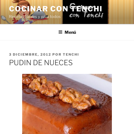
Saltar
COCINAR CON TENCHI
al
Recetas fáciles y para todos
contenido
Menú
PUBLICADO
3 DICIEMBRE, 2012
POR
TENCHI
EL
PUDIN DE NUECES