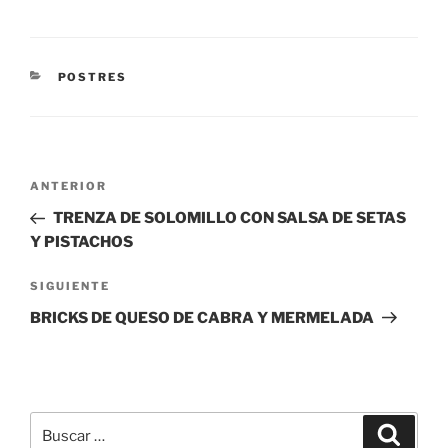
CATEGORÍAS
POSTRES
Navegación
Entrada
ANTERIOR
de
anterior:
TRENZA DE SOLOMILLO CON SALSA DE SETAS
entradas
Y PISTACHOS
Siguiente
SIGUIENTE
entrada
BRICKS DE QUESO DE CABRA Y MERMELADA
Buscar
Buscar
por: