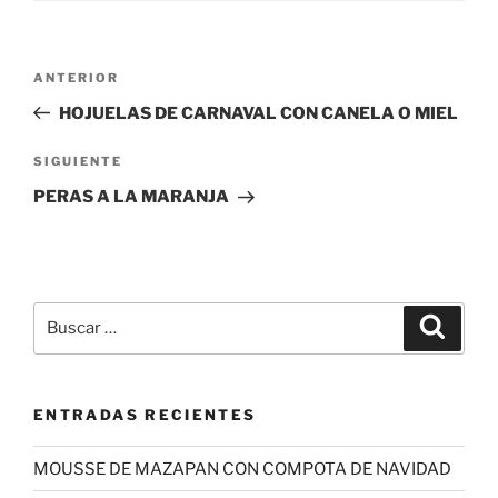
Navegación
Entrada
ANTERIOR
de
anterior:
HOJUELAS DE CARNAVAL CON CANELA O MIEL
entradas
Siguiente
SIGUIENTE
entrada
PERAS A LA MARANJA
Buscar
Buscar
por:
ENTRADAS RECIENTES
MOUSSE DE MAZAPAN CON COMPOTA DE NAVIDAD