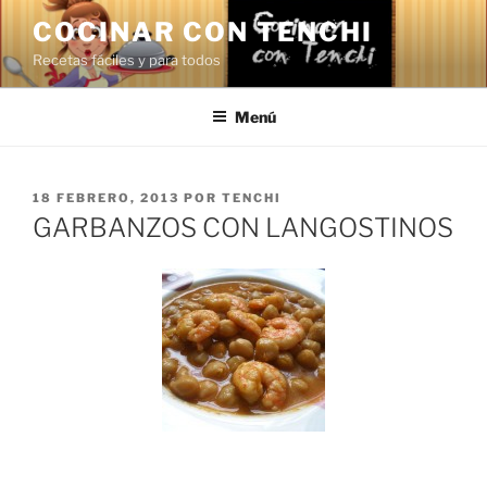
Saltar
COCINAR CON TENCHI
al
Recetas fáciles y para todos
contenido
Menú
PUBLICADO
18 FEBRERO, 2013
POR
TENCHI
EL
GARBANZOS CON LANGOSTINOS