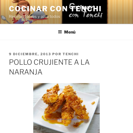
Saltar
COCINAR CON TENCHI
al
Recetas fáciles y para todos
contenido
Menú
PUBLICADO
9 DICIEMBRE, 2013
POR
TENCHI
EL
POLLO CRUJIENTE A LA
NARANJA