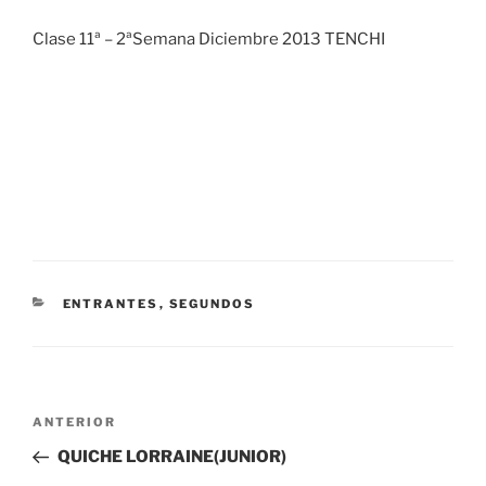
Clase 11ª – 2ªSemana Diciembre 2013 TENCHI
CATEGORÍAS
ENTRANTES
,
SEGUNDOS
Navegación
Entrada
ANTERIOR
de
anterior:
QUICHE LORRAINE(JUNIOR)
entradas