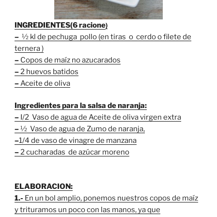
INGREDIENTES(6 racione
)
–
½ kl de pechuga pollo (en tiras o cerdo o filete de
ternera )
–
Copos de maíz no azucarados
–
2 huevos batidos
–
Aceite de oliva
Ingredientes para la salsa de naranja:
–
I/2 Vaso de agua de Aceite de oliva virgen extra
–
½ Vaso de agua de Zumo de naranja,
–
1/4 de vaso de vinagre de manzana
–
2 cucharadas de azúcar moreno
ELABORACION:
1.-
En un bol amplio, ponemos nuestros copos de maíz
y trituramos un poco con las manos, ya que