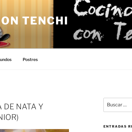
CON TENCHI
undos
Postres
I
Buscar
 DE NATA Y
por:
NIOR)
ENTRADAS R