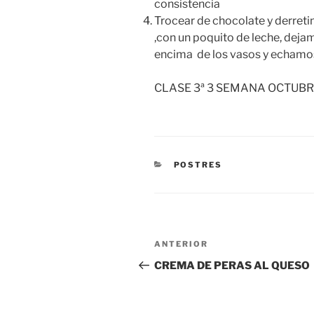
consistencia
Trocear de chocolate y derreti
,con un poquito de leche, deja
encima de los vasos y echamo
CLASE 3ª 3 SEMANA OCTUBR
CATEGORÍAS
POSTRES
Navegación
Entrada
ANTERIOR
de
anterior:
CREMA DE PERAS AL QUESO
entradas