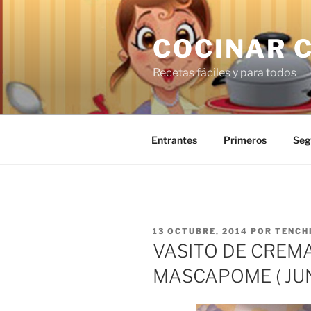
Saltar
al
COCINAR 
contenido
Recetas fáciles y para todos
Entrantes
Primeros
Seg
PUBLICADO
13 OCTUBRE, 2014
POR
TENCH
EL
VASITO DE CREMA
MASCAPOME ( JU