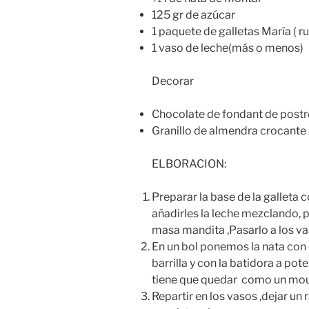
125 gr de azúcar
1 paquete de galletas María ( ru
1 vaso de leche(más o menos)
Decorar
Chocolate de fondant de postr
Granillo de almendra crocante
ELBORACION:
Preparar la base de la galleta co
añadirles la leche mezclando, 
masa mandita ,Pasarlo a los v
En un bol ponemos la nata con 
barrilla y con la batidora a pot
tiene que quedar como un mo
Repartir en los vasos ,dejar un 