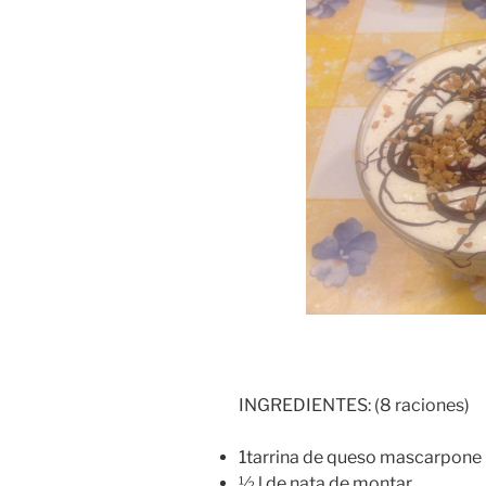
INGREDIENTES: (8 raciones)
1tarrina de queso mascarpone
½ l de nata de montar