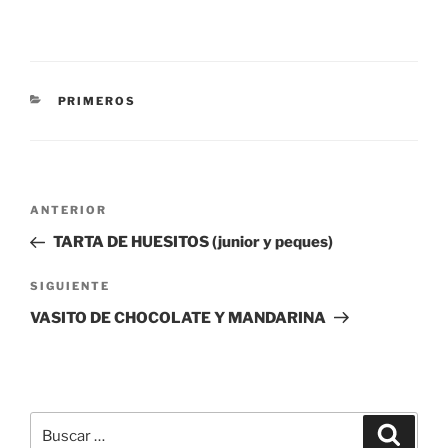
CATEGORÍAS
PRIMEROS
Navegación
Entrada
ANTERIOR
de
anterior:
TARTA DE HUESITOS (junior y peques)
entradas
Siguiente
SIGUIENTE
entrada
VASITO DE CHOCOLATE Y MANDARINA
Buscar
Buscar
por: