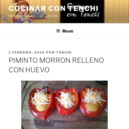
Saltar
COCINAR CON TENCHI
al
Recetas fáciles y para todos
contenido
Menú
PUBLICADO
1 FEBRERO, 2016
POR
TENCHI
EL
PIMINTO MORRON RELLENO
CON HUEVO