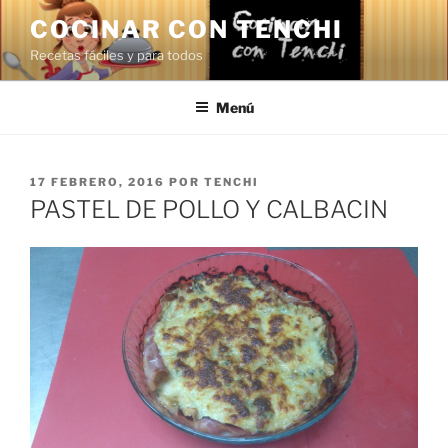
Saltar
COCINAR CON TENCHI
al
Recetas fáciles y para todos
contenido
Menú
PUBLICADO
17 FEBRERO, 2016
POR
TENCHI
EL
PASTEL DE POLLO Y CALBACIN