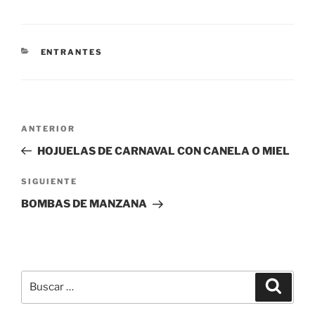
CATEGORÍAS
ENTRANTES
Navegación
Entrada
ANTERIOR
de
anterior:
HOJUELAS DE CARNAVAL CON CANELA O MIEL
entradas
Siguiente
SIGUIENTE
entrada
BOMBAS DE MANZANA
Buscar
Buscar
por: