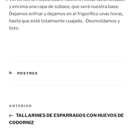
y encima una capa de sobaos, que será nuestra base.
Dejamos enfriar y dejamos en el frigorífico unas horas,
hasta que esté totalmente cuajado. -Desmoldamos y
listo.
CATEGORÍAS
POSTRES
Navegación
Entrada
ANTERIOR
de
anterior:
TALLARINES DE ESPARRAGOS CON HUEVOS DE
entradas
CODORNIZ