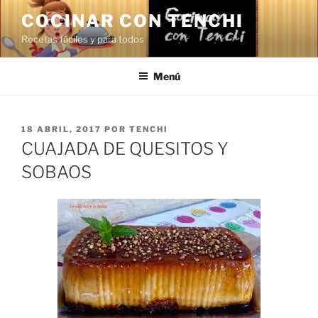
Saltar
COCINAR CON TENCHI
al
Recetas fáciles y para todos
contenido
Menú
PUBLICADO
18 ABRIL, 2017
POR
TENCHI
EL
CUAJADA DE QUESITOS Y
SOBAOS