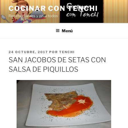
Saltar
COCINAR CON TENCHI
al
Recetas fáciles y para todos
contenido
Menú
PUBLICADO
24 OCTUBRE, 2017
POR
TENCHI
EL
SAN JACOBOS DE SETAS CON
SALSA DE PIQUILLOS