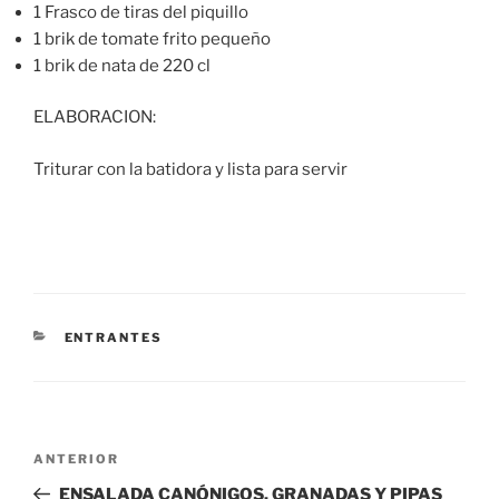
1 Frasco de tiras del piquillo
1 brik de tomate frito pequeño
1 brik de nata de 220 cl
ELABORACION:
Triturar con la batidora y lista para servir
CATEGORÍAS
ENTRANTES
Navegación
Entrada
ANTERIOR
de
anterior:
ENSALADA CANÓNIGOS, GRANADAS Y PIPAS