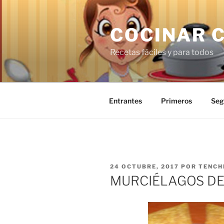
Saltar
al
COCINAR 
contenido
Recetas fáciles y para todos
Entrantes
Primeros
Seg
PUBLICADO
24 OCTUBRE, 2017
POR
TENCH
EL
MURCIÉLAGOS DE 