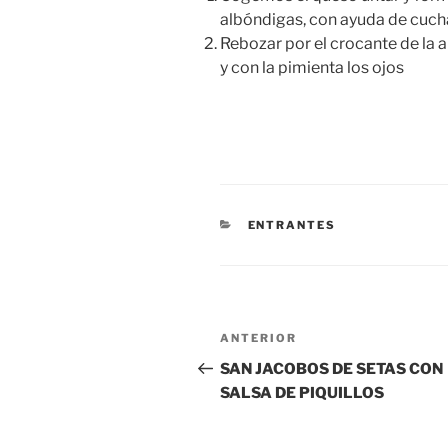
albóndigas, con ayuda de cucha
Rebozar por el crocante de la a
y con la pimienta los ojos
CATEGORÍAS
ENTRANTES
Navegación
Entrada
ANTERIOR
de
anterior:
SAN JACOBOS DE SETAS CON
SALSA DE PIQUILLOS
entradas