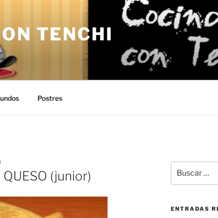
CON TENCHI
undos
Postres
I
Buscar
QUESO (junior)
por:
ENTRADAS R