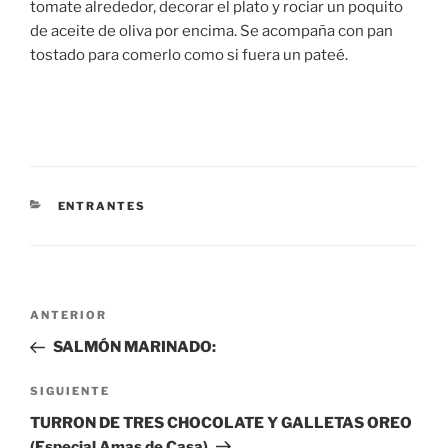
tomate alrededor, decorar el plato y rociar un poquito
de aceite de oliva por encima. Se acompaña con pan
tostado para comerlo como si fuera un pateé.
CATEGORÍAS
ENTRANTES
Navegación
Entrada
ANTERIOR
de
anterior:
SALMÓN MARINADO:
entradas
Siguiente
SIGUIENTE
entrada
TURRON DE TRES CHOCOLATE Y GALLETAS OREO
(Especial Amas de Casa)