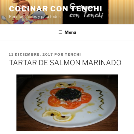
Saltar
COCINAR CON TENCHI
al
Recetas fáciles y para todos
contenido
Menú
PUBLICADO
11 DICIEMBRE, 2017
POR
TENCHI
EL
TARTAR DE SALMON MARINADO