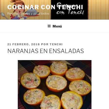
Saltar
COCINAR CON TENCHI
al
Recetas fáciles y para todos
contenido
Menú
PUBLICADO
21 FEBRERO, 2018
POR
TENCHI
EL
NARANJAS EN ENSALADAS