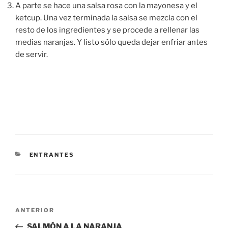
A parte se hace una salsa rosa con la mayonesa y el
ketcup. Una vez terminada la salsa se mezcla con el
resto de los ingredientes y se procede a rellenar las
medias naranjas. Y listo sólo queda dejar enfriar antes
de servir.
CATEGORÍAS
ENTRANTES
Navegación
Entrada
ANTERIOR
de
anterior:
SALMÓN A LA NARANJA