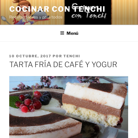
Saltar
COCINAR CON TENCHI
al
Recetas fáciles y para todos
contenido
Menú
PUBLICADO
10 OCTUBRE, 2017
POR
TENCHI
EL
TARTA FRÍA DE CAFÉ Y YOGUR