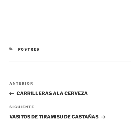
CATEGORÍAS
POSTRES
Navegación
Entrada
ANTERIOR
de
anterior:
CARRILLERAS ALA CERVEZA
entradas
Siguiente
SIGUIENTE
entrada
VASITOS DE TIRAMISU DE CASTAÑAS